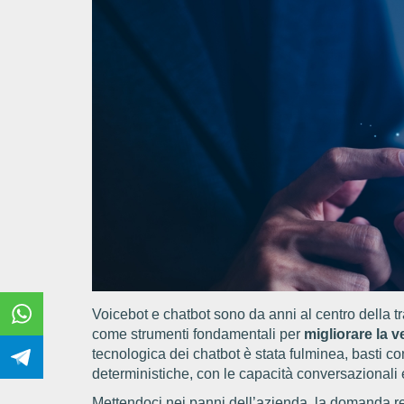
Voicebot e chatbot sono da anni al centro della 
come strumenti fondamentali per
migliorare la ve
tecnologica dei chatbot è stata fulminea, basti co
deterministiche, con le capacità conversazionali
Mettendoci nei panni dell’azienda, la domanda res