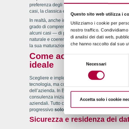
preferenza degli utenti per canali testuali asincro
casi, la classica email.
Questo sito web utilizza i c
In realtà, anche in questo ambito l’evoluzione tecn
Utilizziamo i cookie per perso
grado di comprendere meglio il linguaggio natur
nostro traffico. Condividiamo 
alcuni casi — di presentarsi direttamente con la v
di analisi dei dati web, pubbl
naturale e coerente con il brand. Il voicebot re
che hanno raccolto dal suo uti
la sua maturazione tecnologica apre spazi nuovi p
Come accompagniamo le 
Selezione
ideale
Necessari
del
consenso
Scegliere e implementare un chatbot o un voicebo
tecnologia, ma costruire un ecosistema intelligent
dell’azienda. In Base Digitale Platform,
accompag
consulenza iniziale alla
personalizzazione dell
Accetta solo i cookie ne
aziendali. Tutto ciò facendo perno su un’offerta
progressivo
solo ciò che è utile e sostenibile 
Sicurezza e residenza dei dati