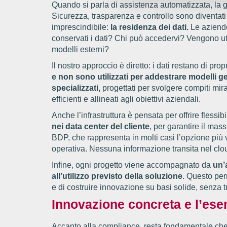
Quando si parla di assistenza automatizzata, la ge
Sicurezza, trasparenza e controllo sono diventati c
imprescindibile:
la residenza dei dati.
Le aziende
conservati i dati? Chi può accedervi? Vengono uti
modelli esterni?
Il nostro approccio è diretto: i dati restano di prop
e non sono utilizzati per addestrare modelli ge
specializzati,
progettati per svolgere compiti mirat
efficienti e allineati agli obiettivi aziendali.
Anche l’infrastruttura è pensata per offrire flessibi
nei data center del cliente
, per garantire il mas
BDP, che rappresenta in molti casi l’opzione più v
operativa. Nessuna informazione transita nel clou
Infine, ogni progetto viene accompagnato da
un’
all’utilizzo previsto della soluzione
. Questo perm
e di costruire innovazione su basi solide, senza t
Innovazione concreta e l’ese
Accanto alla compliance, resta fondamentale che