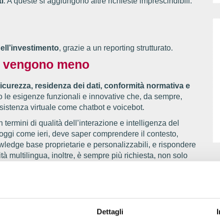
i
. A queste si aggiungono altre richieste imprescindibili:
dell’investimento
, grazie a un reporting strutturato.
n vengono meno
icurezza, residenza dei dati, conformità normativa e
 le esigenze funzionali e innovative che, da sempre,
ssistenza virtuale come chatbot e voicebot.
 termini di qualità dell’interazione e intelligenza del
ggi come ieri, deve saper comprendere il contesto,
owledge base proprietarie e personalizzabili, e rispondere
à multilingua, inoltre, è sempre più richiesta, non solo
 risposte, contenuti e stile al mercato e all’utente finale,
ne altrettanto significativa
Dettagli
e un’attenzione leggermente minore, ma soltanto per la