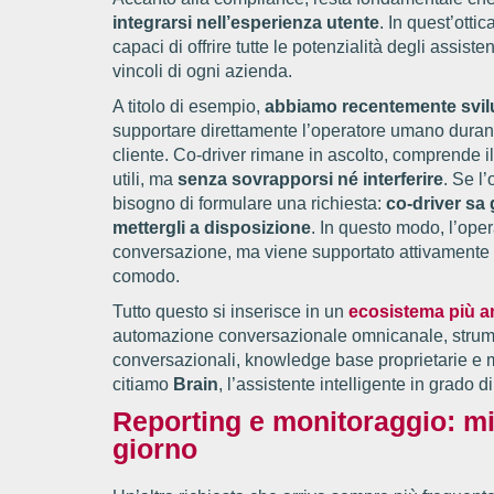
integrarsi nell’esperienza utente
. In quest’ott
capaci di offrire tutte le potenzialità degli assiste
vincoli di ogni azienda.
A titolo di esempio,
abbiamo recentemente svil
supportare direttamente l’operatore umano durante 
cliente. Co-driver rimane in ascolto, comprende i
utili, ma
senza sovrapporsi né interferire
. Se l
bisogno di formulare una richiesta:
co-driver sa 
mettergli a disposizione
. In questo modo, l’ope
conversazione, ma viene supportato attivamente 
comodo.
Tutto questo si inserisce in un
ecosistema più 
automazione conversazionale omnicanale, stru
conversazionali, knowledge base proprietarie e mo
citiamo
Brain
, l’assistente intelligente in grado 
Reporting e monitoraggio: mis
giorno