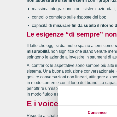
non addestrare sistemi esterni con i propri dat
massima integrazione con i sistemi aziendali;
controllo completo sulle risposte del bot;
capacità di
misurare fin da subito il ritorno 
Le esigenze “di sempre” no
Il fatto che oggi si dia molto spazio a temi come
s
misurabilità
non significa che siano venute meno
spingono le aziende a investire in strumenti di a
Al contrario: le aspettative sono sempre più alte in
sistema. Una buona soluzione conversazionale, o
gestire conversazioni non lineari, attingere a kn
in modo coerente con il tono del brand. La capacit
per offrire un’esperienza inclusiva, ma per adattare
in modo fluido e naturale.
E i voicebot? Un’evoluzio
Consenso
Rispetto ai chatbot, i voicebot sembrano ottener