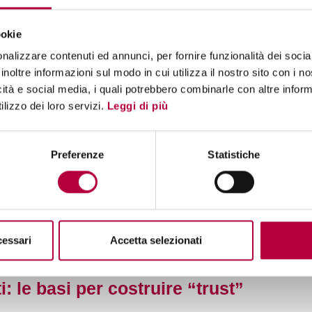
ni o
near real time
come WhatsApp, SMS o, in alcuni
ookie
ologica è stata significativa: i voicebot attuali sono in
nalizzare contenuti ed annunci, per fornire funzionalità dei socia
ale,
di usare voci più realistiche e meno attoriali,
e — in
inoltre informazioni sul modo in cui utilizza il nostro sito con i 
oce di persone reali per restituire un’esperienza più
icità e social media, i quali potrebbero combinarle con altre inform
sta dunque una componente strategica del customer care, e
lizzo dei loro servizi.
Leggi di più
er automatizzare le interazioni vocali.
aziende verso la soluzione
Preferenze
Statistiche
t efficace non significa semplicemente attivare una
e, integrato e governabile, che si adatti al contesto
niamo le imprese lungo tutto il percorso
: dalla
a soluzione
fino alla piena integrazione con i sistemi
cessari
Accetta selezionati
 modulare, che consente di adottare in modo
per l’organizzazione
.
: le basi per costruire “trust”