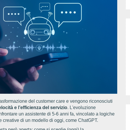
trasformazione del customer care e vengono riconosciuti
locità e l’efficienza del servizio
. L'evoluzione
nfrontare un assistente di 5-6 anni fa, vincolato a logiche
 e creative di un modello di oggi, come ChatGPT.
ta però aperta: come si sceglie (oggi) la