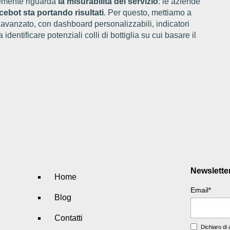
temente riguarda
la misurabilità del servizio
: le aziende
icebot sta portando risultati
. Per questo, mettiamo a
 avanzato, con dashboard personalizzabili, indicatori
identificare potenziali colli di bottiglia su cui basare il
Newslette
Home
Email
*
Blog
Contatti
Dichiaro di