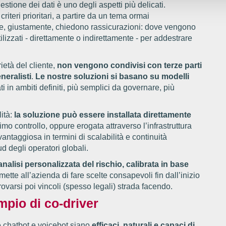
stione dei dati è uno degli aspetti più delicati.
riteri prioritari, a partire da un tema ormai
, giustamente, chiedono rassicurazioni: dove vengono
lizzati - direttamente o indirettamente - per addestrare
rietà del cliente,
non vengono condivisi con terze parti
neralisti
.
Le nostre soluzioni si basano su modelli
i in ambiti definiti, più semplici da governare, più
lità:
la soluzione può essere installata direttamente
simo controllo, oppure erogata attraverso l’infrastruttura
antaggiosa in termini di scalabilità e continuità
d degli operatori globali.
analisi personalizzata del rischio, calibrata in base
ette all’azienda di fare scelte consapevoli fin dall’inizio
rovarsi poi vincoli (spesso legali) strada facendo.
mpio di co-driver
 chatbot e voicebot siano
efficaci, naturali e capaci di