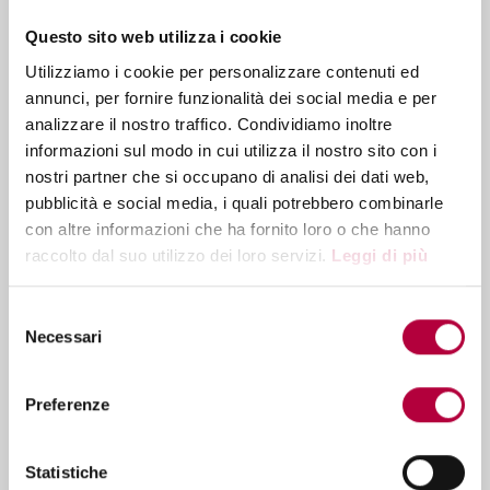
Contact center e AI generativa - La
nuova era del customer care:
Questo sito web utilizza i cookie
automazione, efficienza e
Utilizziamo i cookie per personalizzare contenuti ed
personalizzazione
annunci, per fornire funzionalità dei social media e per
Contact Center Omnicanale: la guida
analizzare il nostro traffico. Condividiamo inoltre
completa per il 2026
informazioni sul modo in cui utilizza il nostro sito con i
nostri partner che si occupano di analisi dei dati web,
pubblicità e social media, i quali potrebbero combinarle
con altre informazioni che ha fornito loro o che hanno
raccolto dal suo utilizzo dei loro servizi.
Leggi di più
Posts by Tag
Contact Center
(100)
Selezione
Customer Experience
(73)
Necessari
del
consenso
Software per Contact Center
(25)
Chatbot
(11)
Preferenze
News
(9)
Vedi tutte >
Statistiche