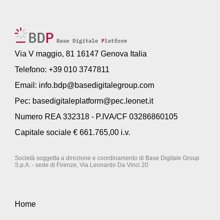
Via V maggio, 81 16147 Genova Italia
Telefono: +39 010 3747811
Email:
info.bdp@basedigitalegroup.com
Pec:
basedigitaleplatform@pec.leonet.it
Numero REA 332318 - P.IVA/CF 03286860105
Capitale sociale € 661.765,00 i.v.
Società soggetta a direzione e coordinamento di Base Digitale Group
S.p.A. - sede di Firenze, Via Leonardo Da Vinci 20
Home