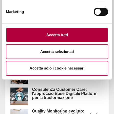
Marketing
Ultimi Post
ROI Contact Center Omnicanale:
metriche e business case per il
board
Accetta tutti
Migrazione al Cloud Contact Center:
roadmap tecnica per minimizzare i
Accetta selezionati
rischi
KPI Contact Center 2026: oltre l'AHT,
Accetta solo i cookie necessari
verso la soddisfazione cliente
Consulenza Customer Care:
l'approccio Base Digitale Platform
per la trasformazione
Quality Monitoring evoluto: