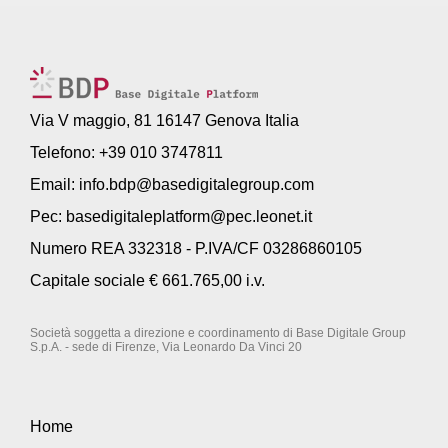
Via V maggio, 81 16147 Genova Italia
Telefono: +39 010 3747811
Email:
info.bdp@basedigitalegroup.com
Pec:
basedigitaleplatform@pec.leonet.it
Numero REA 332318 - P.IVA/CF 03286860105
Capitale sociale € 661.765,00 i.v.
Società soggetta a direzione e coordinamento di Base Digitale Group
S.p.A. - sede di Firenze, Via Leonardo Da Vinci 20
Home