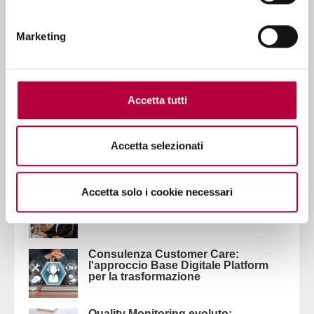
Marketing
Ultimi Post
ROI Contact Center Omnicanale:
metriche e business case per il
board
Accetta tutti
Migrazione al Cloud Contact Center:
Accetta selezionati
roadmap tecnica per minimizzare i
rischi
Accetta solo i cookie necessari
KPI Contact Center 2026: oltre l'AHT,
verso la soddisfazione cliente
Consulenza Customer Care:
l'approccio Base Digitale Platform
per la trasformazione
Quality Monitoring evoluto: