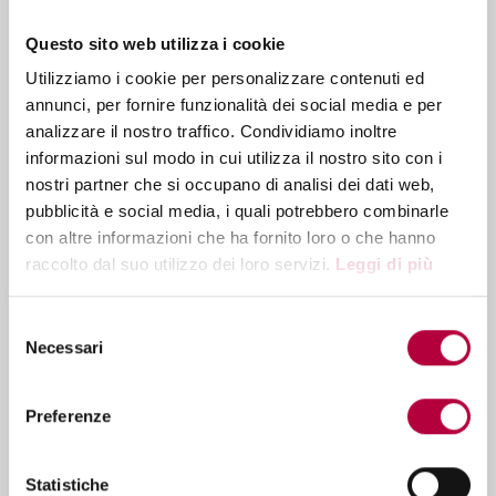
Contact center e AI generativa - La
Questo sito web utilizza i cookie
nuova era del customer care:
automazione, efficienza e
Utilizziamo i cookie per personalizzare contenuti ed
personalizzazione
annunci, per fornire funzionalità dei social media e per
Contact Center Omnicanale: la guida
analizzare il nostro traffico. Condividiamo inoltre
completa per il 2026
informazioni sul modo in cui utilizza il nostro sito con i
nostri partner che si occupano di analisi dei dati web,
pubblicità e social media, i quali potrebbero combinarle
con altre informazioni che ha fornito loro o che hanno
raccolto dal suo utilizzo dei loro servizi.
Leggi di più
Posts by Tag
Contact Center
(100)
Selezione
Necessari
del
Customer Experience
(73)
consenso
Software per Contact Center
(25)
Preferenze
Chatbot
(11)
News
(9)
Vedi tutte >
Statistiche