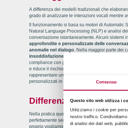
A differenza dei modelli tradizionali che elaboran
grado di analizzare le interazioni vocali mentre
Il funzionamento si basa su motori di Automatic
Natural Language Processing (NLP) e analisi del 
conversazione istantaneamente. Alcuni sistemi 
approfondite e personalizzate delle conversazi
anomalie nel dialogo
. Nella maggior parte dei c
insoddisfazione e suggersce risposte efficaci
compliance con gli script e le normative. Questo
e riduce il rischio di errori operativi, soprattutto 
rappresentare un alleato strategico nel training d
personalizzati in tempo reale.
Consenso
Differenze tra Speech An
Questo sito web utilizza i c
Utilizziamo i cookie per perso
Nella pratica quotidiana, speech analytics e voi
nostro traffico. Condividiamo 
perfettamente senso: la distinzione è sottile e i c
di analisi dei dati web, pubbl
proprio vogliamo essere precisi, una differenza c