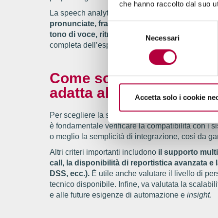
che hanno raccolto dal suo uti
La speech analytics si concentra principalmente
pronunciate, frasi chiave, intenzioni espresse
Selezione
tono di voce, ritmo, pause, silenzi, intensità e
Necessari
del
completa dell’esperienza cliente, integrando ciò 
consenso
Come scegliere la soluz
adatta al tuo contact ce
Accetta solo i cookie ne
Per scegliere la soluzione più adatta è necessaria 
è fondamentale verificare la compatibilità con i si
o meglio la semplicità di integrazione, così da ga
Altri criteri importanti includono
il supporto multi
call, la disponibilità di reportistica avanzata 
DSS, ecc.).
È utile anche valutare il livello di pe
tecnico disponibile. Infine, va valutata la scalabil
e alle future esigenze di automazione e
insight
.