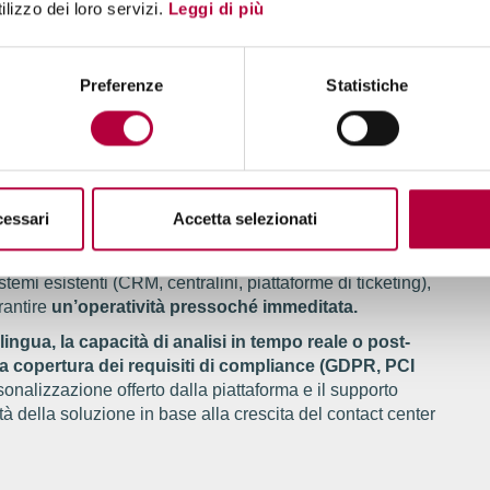
lizzo dei loro servizi.
Leggi di più
 sul contenuto verbale della conversazione:
parole
.
La voice analytics, invece, guarda al “come” viene detto:
motiva
. Insieme, permettono di ottenere una lettura più
Preferenze
Statistiche
che viene detto con il modo in cui viene comunicato.
ione di speech analytics più
nter
cessari
Accetta selezionati
una valutazione attenta di diversi fattori. Prima di tutto,
stemi esistenti (CRM, centralini, piattaforme di ticketing),
rantire
un’operatività pressoché immeditata.
lingua, la capacità di analisi in tempo reale o post-
e la copertura dei requisiti di compliance (GDPR, PCI
rsonalizzazione offerto dalla piattaforma e il supporto
ità della soluzione in base alla crescita del contact center