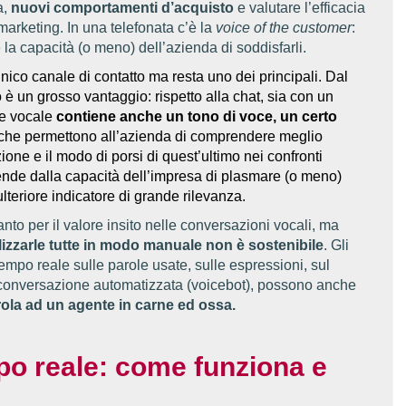
a,
nuovi comportamenti d’acquisto
e valutare l’efficacia
 marketing. In una telefonata c’è la
voice of the customer
:
la capacità (o meno) dell’azienda di soddisfarli.
’unico canale di contatto ma resta uno dei principali. Dal
to è un grosso vantaggio: rispetto alla chat, sia con un
ne vocale
contiene anche un tono di voce, un certo
i che permettono all’azienda di comprendere meglio
ione e il modo di porsi di quest’ultimo nei confronti
ende dalla capacità dell’impresa di plasmare (o meno)
teriore indicatore di grande rilevanza.
to per il valore insito nelle conversazioni vocali, ma
lizzarle tutte in modo manuale non è sostenibile
. Gli
empo reale sulle parole usate, sulle espressioni, sul
a conversazione automatizzata (voicebot), possono anche
rola ad un agente in carne ed ossa.
po reale: come funziona e