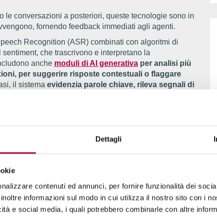
o le conversazioni a posteriori, queste tecnologie sono in
 avvengono, fornendo feedback immediati agli agenti.
 Speech Recognition (ASR) combinati con algoritmi di
sentiment, che trascrivono e interpretano la
includono anche
moduli di AI generativa
per analisi più
oni, per suggerire risposte contestuali o flaggare
asi, il sistema
evidenzia parole chiave, rileva segnali di
per mantenere alta la qualità del servizio e garantire la
 approccio migliora sensibilmente la customer experience
nei contact center ad alto volume. Inoltre, può
egli operatori, offrendo spunti di miglioramento
Dettagli
alytics e Voice Analytics
ookie
nalizzare contenuti ed annunci, per fornire funzionalità dei socia
ce analytics vengono spesso usati come sinonimi, e ha
inoltre informazioni sul modo in cui utilizza il nostro sito con i 
onfini tra le due tecnologie sono labili. Ciò nonostante, se
icità e social media, i quali potrebbero combinarle con altre inform
’è.