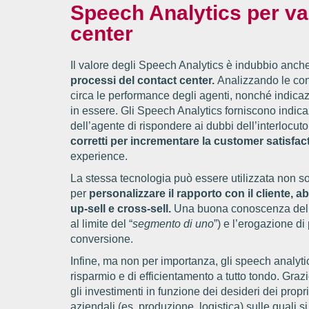
Speech Analytics per val
center
Il valore degli Speech Analytics è indubbio anc
processi del contact center.
Analizzando le con
circa le performance degli agenti, nonché indicazi
in essere. Gli Speech Analytics forniscono indicaz
dell’agente di rispondere ai dubbi dell’interlocuto
corretti per incrementare la customer satisfac
experience.
La stessa tecnologia può essere utilizzata non so
per
personalizzare il rapporto con il cliente, a
up-sell e cross-sell.
Una buona conoscenza del cl
al limite del “
segmento di uno
”) e l’erogazione di
conversione.
Infine, ma non per importanza, gli speech analyti
risparmio e di efficientamento a tutto tondo. Grazi
gli investimenti in funzione dei desideri dei propri
aziendali (es, produzione, logistica) sulle quali si