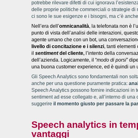
potrebbe rilevare difetti di cui ignorava l’esistenz
delle proprie politiche commerciali o strategie di
ci sono le sue esigenze e i bisogni, ma c’è anche 
Nell’era dell’
omnicanalità
, la telefonata non è l
punto di vista dell’analisi delle interazioni, ques
agente umano che con un bot, una conversazio
livello di concitazione e i silenzi
, tanti element
il
sentiment
del cliente
,
l’intento della conversaz
dell’azienda. Logicamente, il “
modo di porsi
” dip
una buona customer experience, ed è quindi un ul
Gli Speech Analytics sono fondamentali non soltan
anche per una questione puramente pratica:
ana
Speech Analytics possono fornire indicazioni in t
sentiment ad esse collegato e, all’interno di un
suggerire
il momento giusto per passare la pa
Speech analytics in tem
vantaggi