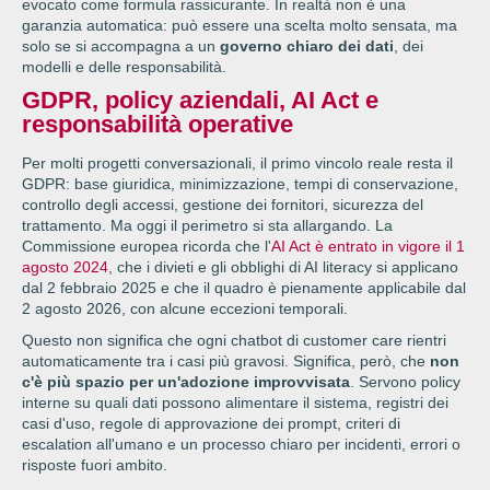
evocato come formula rassicurante. In realtà non è una
garanzia automatica: può essere una scelta molto sensata, ma
solo se si accompagna a un
governo chiaro dei dati
, dei
modelli e delle responsabilità.
GDPR, policy aziendali, AI Act e
responsabilità operative
Per molti progetti conversazionali, il primo vincolo reale resta il
GDPR: base giuridica, minimizzazione, tempi di conservazione,
controllo degli accessi, gestione dei fornitori, sicurezza del
trattamento. Ma oggi il perimetro si sta allargando. La
Commissione europea ricorda che l'
AI Act è entrato in vigore il 1
agosto 2024
, che i divieti e gli obblighi di AI literacy si applicano
dal 2 febbraio 2025 e che il quadro è pienamente applicabile dal
2 agosto 2026, con alcune eccezioni temporali.
Questo non significa che ogni chatbot di customer care rientri
automaticamente tra i casi più gravosi. Significa, però, che
non
c'è più spazio per un'adozione improvvisata
. Servono policy
interne su quali dati possono alimentare il sistema, registri dei
casi d'uso, regole di approvazione dei prompt, criteri di
escalation all'umano e un processo chiaro per incidenti, errori o
risposte fuori ambito.