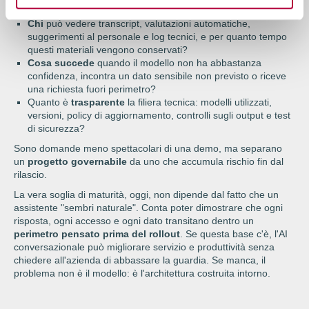
team o ambienti, oppure la separazione è solo dichiarata?
Chi
può vedere transcript, valutazioni automatiche,
suggerimenti al personale e log tecnici, e per quanto tempo
questi materiali vengono conservati?
Cosa succede
quando il modello non ha abbastanza
confidenza, incontra un dato sensibile non previsto o riceve
una richiesta fuori perimetro?
Quanto è
trasparente
la filiera tecnica: modelli utilizzati,
versioni, policy di aggiornamento, controlli sugli output e test
di sicurezza?
Sono domande meno spettacolari di una demo, ma separano
un
progetto governabile
da uno che accumula rischio fin dal
rilascio.
La vera soglia di maturità, oggi, non dipende dal fatto che un
assistente "sembri naturale". Conta poter dimostrare che ogni
risposta, ogni accesso e ogni dato transitano dentro un
perimetro pensato prima del rollout
. Se questa base c'è, l'AI
conversazionale può migliorare servizio e produttività senza
chiedere all'azienda di abbassare la guardia. Se manca, il
problema non è il modello: è l'architettura costruita intorno.