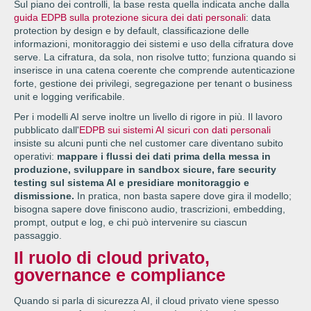
Sul piano dei controlli, la base resta quella indicata anche dalla
guida EDPB sulla protezione sicura dei dati personali
: data
protection by design e by default, classificazione delle
informazioni, monitoraggio dei sistemi e uso della cifratura dove
serve. La cifratura, da sola, non risolve tutto; funziona quando si
inserisce in una catena coerente che comprende autenticazione
forte, gestione dei privilegi, segregazione per tenant o business
unit e logging verificabile.
Per i modelli AI serve inoltre un livello di rigore in più. Il lavoro
pubblicato dall'
EDPB sui sistemi AI sicuri con dati personali
insiste su alcuni punti che nel customer care diventano subito
operativi:
mappare i flussi dei dati
prima della messa in
produzione, sviluppare in sandbox sicure, fare security
testing sul sistema AI e presidiare monitoraggio e
dismissione.
In pratica, non basta sapere dove gira il modello;
bisogna sapere dove finiscono audio, trascrizioni, embedding,
prompt, output e log, e chi può intervenire su ciascun
passaggio.
Il ruolo di cloud privato,
governance e compliance
Quando si parla di sicurezza AI, il cloud privato viene spesso