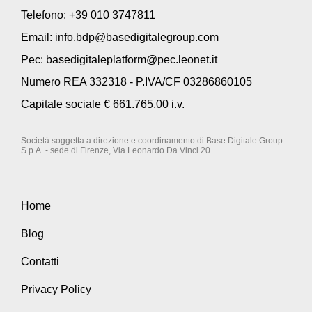
Telefono: +39 010 3747811
Email:
info.bdp@basedigitalegroup.com
Pec:
basedigitaleplatform@pec.leonet.it
Numero REA 332318 - P.IVA/CF 03286860105
Capitale sociale € 661.765,00 i.v.
Società soggetta a direzione e coordinamento di Base Digitale Group
S.p.A. - sede di Firenze, Via Leonardo Da Vinci 20
Home
Blog
Contatti
Privacy Policy