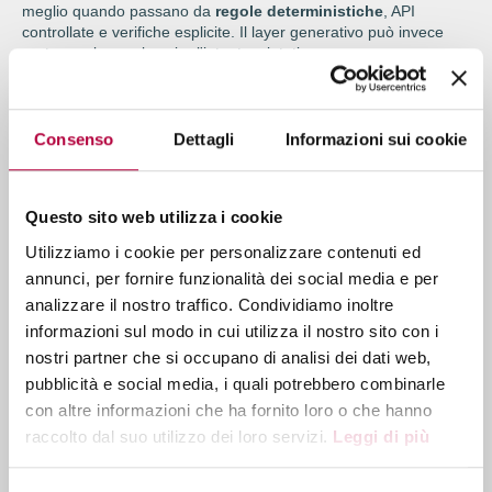
meglio quando passano da
regole deterministiche
, API
controllate e verifiche esplicite. Il layer generativo può invece
portare valore nel capire l'intento, sintetizzare una
conversazione, proporre una bozza all'operatore o cercare il
contenuto giusto dentro una
knowledge base filtrata
.
Questo approccio aiuta anche sul piano della customer
Consenso
Dettagli
Informazioni sui cookie
experience. Se il modello riconosce presto che sta entrando in
una zona ad alto rischio, può chiedere meno dati, limitarsi a
guidare l'utente, passare il contesto essenziale a un operatore
umano e mantenere la conversazione coerente. La protezione
Questo sito web utilizza i cookie
del dato, qui, non rallenta il servizio: abbassa la probabilità di
Utilizziamo i cookie per personalizzare contenuti ed
errore e rende più leggibile il passaggio tra automazione e
supporto umano.
annunci, per fornire funzionalità dei social media e per
analizzare il nostro traffico. Condividiamo inoltre
informazioni sul modo in cui utilizza il nostro sito con i
nostri partner che si occupano di analisi dei dati web,
pubblicità e social media, i quali potrebbero combinarle
con altre informazioni che ha fornito loro o che hanno
raccolto dal suo utilizzo dei loro servizi.
Leggi di più