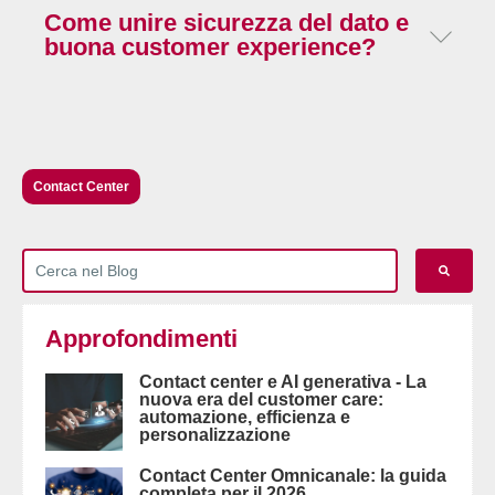
Non rende automaticamente ogni chatbot un caso ad alto
Come unire sicurezza del dato e
rischio, ma impone più disciplina: AI literacy, governance
buona customer experience?
del caso d'uso, regole interne e processi verificabili per
modifiche, errori e incidenti.
L'equilibrio nasce distribuendo bene i compiti: al
generativo comprensione e sintesi, a API e regole
deterministiche autenticazione, accessi sensibili e
operazioni dispositive, con passaggio ordinato
all'operatore quando serve.
Contact Center
Approfondimenti
Contact center e AI generativa - La
nuova era del customer care:
automazione, efficienza e
personalizzazione
Contact Center Omnicanale: la guida
completa per il 2026