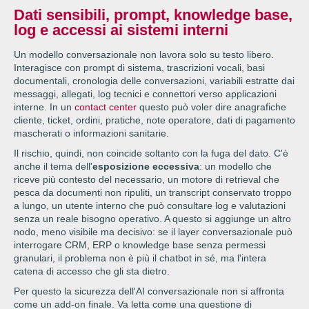
Dati sensibili, prompt, knowledge base,
log e accessi ai sistemi interni
Un modello conversazionale non lavora solo su testo libero.
Interagisce con prompt di sistema, trascrizioni vocali, basi
documentali, cronologia delle conversazioni, variabili estratte dai
messaggi, allegati, log tecnici e connettori verso applicazioni
interne. In un
contact center
questo può voler dire anagrafiche
cliente, ticket, ordini, pratiche, note operatore, dati di pagamento
mascherati o informazioni sanitarie.
Il rischio, quindi, non coincide soltanto con la fuga del dato. C'è
anche il tema dell'
esposizione eccessiva
: un modello che
riceve più contesto del necessario, un motore di retrieval che
pesca da documenti non ripuliti, un transcript conservato troppo
a lungo, un utente interno che può consultare log e valutazioni
senza un reale bisogno operativo. A questo si aggiunge un altro
nodo, meno visibile ma decisivo: se il layer conversazionale può
interrogare CRM, ERP o knowledge base senza permessi
granulari, il problema non è più il chatbot in sé, ma l'intera
catena di accesso che gli sta dietro.
Per questo la sicurezza dell'AI conversazionale non si affronta
come un add-on finale. Va letta come una questione di