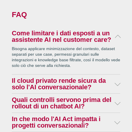
FAQ
Come limitare i dati esposti a un
assistente AI nel customer care?
Bisogna applicare minimizzazione del contesto, dataset
separati per use case, permessi granulari sulle
integrazioni e knowledge base filtrate, così il modello vede
solo ciò che serve alla richiesta.
Il cloud privato rende sicura da
solo l'AI conversazionale?
No. Il cloud privato ha valore solo dentro una governance
Quali controlli servono prima del
che includa segregazione dei dati, controllo accessi,
rollout di un chatbot AI?
cifratura, logging e responsabilità chiare.
Prima del go-live vanno mappati i flussi di dati, isolati
In che modo l'AI Act impatta i
ambienti e dataset, definiti i campi ammessi nei prompt,
progetti conversazionali?
previsti security test e stabiliti log, retention ed escalation.