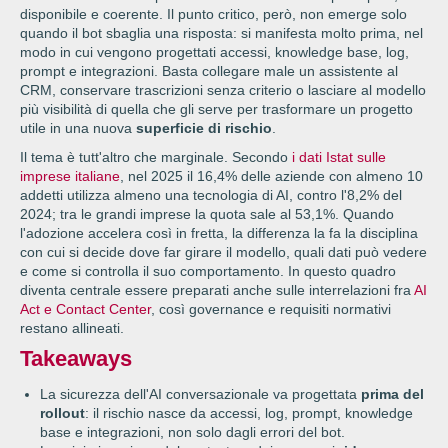
disponibile e coerente. Il punto critico, però, non emerge solo
quando il bot sbaglia una risposta: si manifesta molto prima, nel
modo in cui vengono progettati accessi, knowledge base, log,
prompt e integrazioni. Basta collegare male un assistente al
CRM, conservare trascrizioni senza criterio o lasciare al modello
più visibilità di quella che gli serve per trasformare un progetto
utile in una nuova
superficie di rischio
.
Il tema è tutt'altro che marginale. Secondo
i dati Istat sulle
imprese italiane
, nel 2025 il 16,4% delle aziende con almeno 10
addetti utilizza almeno una tecnologia di AI, contro l'8,2% del
2024; tra le grandi imprese la quota sale al 53,1%. Quando
l'adozione accelera così in fretta, la differenza la fa la disciplina
con cui si decide dove far girare il modello, quali dati può vedere
e come si controlla il suo comportamento. In questo quadro
diventa centrale essere preparati anche sulle interrelazioni fra
AI
Act e Contact Center
, così governance e requisiti normativi
restano allineati.
Takeaways
La sicurezza dell'AI conversazionale va progettata
prima del
rollout
: il rischio nasce da accessi, log, prompt, knowledge
base e integrazioni, non solo dagli errori del bot.