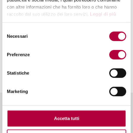
con altre informazioni che ha fornito loro o che hanno
raccolto dal suo utilizzo dei loro servizi.
Leggi di più
Integrazioni con CRM, ERP, Help Desk ticketing, PBX
Selezione
Necessari
del
consenso
Preferenze
Statistiche
PCI DSS compliance & DTMF Masking
Marketing
CASI DI SUCCESSO
Accetta tutti