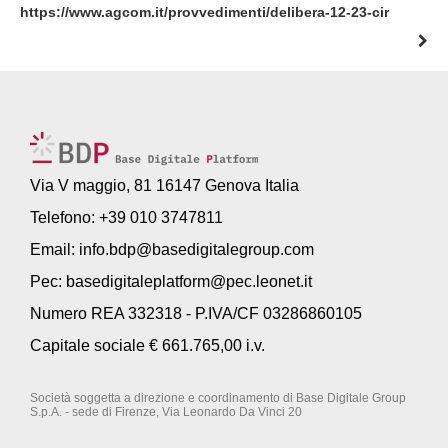
https://www.agcom.it/provvedimenti/delibera-12-23-cir
Via V maggio, 81 16147 Genova Italia
Telefono: +39 010 3747811
Email:
info.bdp@basedigitalegroup.com
Pec:
basedigitaleplatform@pec.leonet.it
Numero REA 332318 - P.IVA/CF 03286860105
Capitale sociale € 661.765,00 i.v.
Società soggetta a direzione e coordinamento di Base Digitale Group
S.p.A. - sede di Firenze, Via Leonardo Da Vinci 20