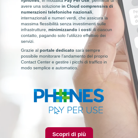
#phones
, in modalità
Pay Per Use
, permette di
avere una soluzione
in Cloud comprensiva di
numerazioni telefoniche nazionali
,
internazionali e numeri verdi, che assicura la
massima flessibilità senza investimenti sulle
infrastrutture,
minimizzando i costi
di ciascun
contatto, pagando solo l’utilizzo effettivo dei
servizi.
Grazie al
portale dedicato
sarà sempre
possibile monitorare l’andamento del proprio
Contact Center e gestire i picchi di traffico in
modo semplice e automatico.
Scopri di più