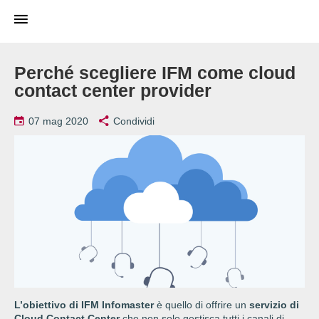
Perché scegliere IFM come cloud
contact center provider
07 mag 2020
Condividi
L’obiettivo di IFM Infomaster
è quello di offrire un
servizio di
Cloud Contact Center
che non solo gestisca tutti i canali di