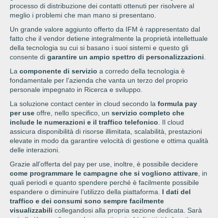
processo di distribuzione dei contatti ottenuti per risolvere al
meglio i problemi che man mano si presentano.
Un grande valore aggiunto offerto da IFM è rappresentato dal
fatto che il vendor detiene integralmente la proprietà intellettuale
della tecnologia su cui si basano i suoi sistemi e questo gli
consente di
garantire un ampio spettro di personalizzazioni
.
La
componente di servizio
a corredo della tecnologia è
fondamentale per l’azienda che vanta un terzo del proprio
personale impegnato in Ricerca e sviluppo.
La soluzione contact center in cloud secondo la
formula pay
per use
offre, nello specifico, un
servizio completo che
include le numerazioni e il traffico telefonico
. Il cloud
assicura disponibilità di risorse illimitata, scalabilità, prestazioni
elevate in modo da garantire velocità di gestione e ottima qualità
delle interazioni.
Grazie all’offerta del pay per use, inoltre, è possibile decidere
come programmare le campagne che si vogliono attivare
, in
quali periodi e quanto spendere perché è facilmente possibile
espandere o diminuire l’utilizzo della piattaforma.
I dati del
traffico e dei consumi sono sempre facilmente
visualizzabili
collegandosi alla propria sezione dedicata. Sarà