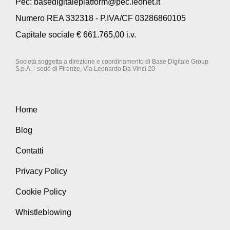
Pec:
basedigitaleplatform@pec.leonet.it
Numero REA 332318 - P.IVA/CF 03286860105
Capitale sociale € 661.765,00 i.v.
Società soggetta a direzione e coordinamento di Base Digitale Group
S.p.A. - sede di Firenze, Via Leonardo Da Vinci 20
Home
Blog
Contatti
Privacy Policy
Cookie Policy
Whistleblowing