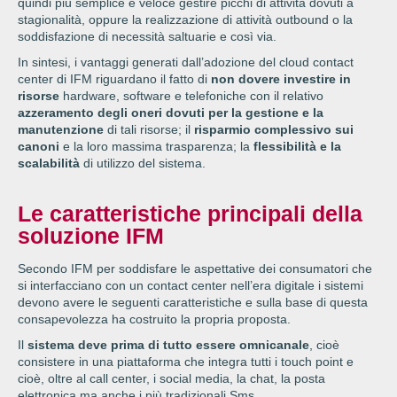
quindi più semplice e veloce gestire picchi di attività dovuti a
stagionalità, oppure la realizzazione di attività outbound o la
soddisfazione di necessità saltuarie e così via.
In sintesi, i vantaggi generati dall’adozione del cloud contact
center di IFM riguardano il fatto di
non dovere investire in
risorse
hardware, software e telefoniche con il relativo
azzeramento degli oneri dovuti per la gestione e la
manutenzione
di tali risorse; il
risparmio complessivo sui
canoni
e la loro massima trasparenza; la
flessibilità e la
scalabilità
di utilizzo del sistema.
Le caratteristiche principali della
soluzione IFM
Secondo IFM per soddisfare le aspettative dei consumatori che
si interfacciano con un contact center nell’era digitale i sistemi
devono avere le seguenti caratteristiche e sulla base di questa
consapevolezza ha costruito la propria proposta.
Il
sistema deve prima di tutto essere omnicanale
, cioè
consistere in una piattaforma che integra tutti i touch point e
cioè, oltre al call center, i social media, la chat, la posta
elettronica ma anche i più tradizionali Sms.