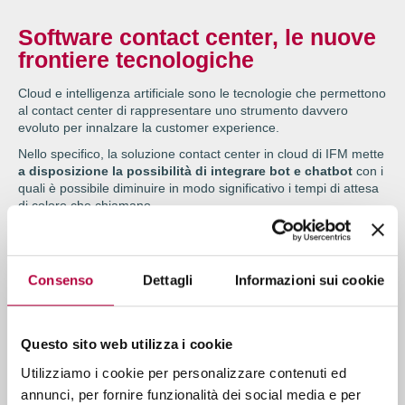
Software contact center, le nuove
frontiere tecnologiche
Cloud e intelligenza artificiale sono le tecnologie che permettono
al contact center di rappresentare uno strumento davvero
evoluto per innalzare la customer experience.
Nello specifico, la soluzione contact center in cloud di IFM mette
a disposizione la possibilità di integrare bot e chatbot
con i
quali è possibile diminuire in modo significativo i tempi di attesa
di coloro che chiamano.
Grazie all’
applicazione di algoritmi di machine learning
,
inoltre, il sistema affina le sue capacità di interazione con il
cliente.
Consenso
Dettagli
Informazioni sui cookie
È così subito evidente che le nuove tecnologie consentono un
aumento della produttività e parallelamente un innalzamento dei
risultati di business e quindi in un incremento dei vantaggi
competitivi.
Questo sito web utilizza i cookie
Guardando al futuro l’interazione tra uomo e macchina via via
Utilizziamo i cookie per personalizzare contenuti ed
migliorerà e la continua
evoluzione dei sistemi dei Natural
annunci, per fornire funzionalità dei social media e per
language processing e delle tecnologie semantiche
sulle