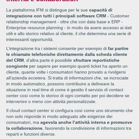
La piattaforma IFM si distingue per le sue
capacità di
integrazione con tutti i principali software CRM
- Customer
relationship management - oltre che con data base e ERP -
Enterprise resource planning - in modo da avere accesso ai dati
utili e allo storico relativo al cliente, il che determina una serie di
interessanti opportunità.
L’integrazione tra i sistemi consente per esempio di
far partire
le chiamate telefoniche direttamente dalla scheda cliente
del CRM
, d’altra parte è possibile
sfruttare reportistiche
congiunte
per sapere per esempio quanti ticket ha aperto un
cliente, quante volte i consumatori hanno provato a rivolgersi
all’azienda eccetera. Si tratta di informazioni che, se incrociate
in modo automatico, possono contribuire a delineare la
situazione in real time di come è gestito il servizio di contact
center così come lo storico di ogni contatto per poi decidere se
intervenire o meno con attività personalizzate.
Il cloud contact center si configura così come uno strumento che
non solo risponde in modo adeguato alle esigenze dei
consumatori, ma
agevola anche l’attività interna e promuove
la collaborazione
, favorendo la condivisione di informazioni tra
reparti e funzioni diverse.