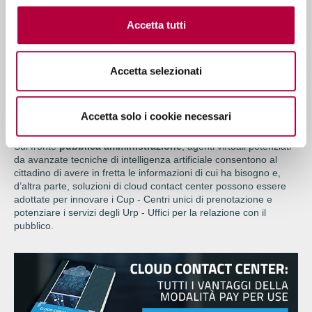
richieste di surroga di un mutuo, di rinnovo di una polizza e così
Accetta tutti
via.
In un settore completamente diverso come quello del
turismo
,
la centralizzazione delle informazioni può servire per esempio
Accetta selezionati
per avere sempre un quadro completo di domanda e offerta, ma
anche una idea precisa delle preferenze dei consumatori per
capire come orientare la propria proposta e intervenire in
maniera proattiva (in caso di commenti negativi sui social, per
Accetta solo i cookie necessari
fare un solo esempio) dove sia necessario.
Sul fronte
pubblica amministrazione
, agenti virtuali potenziati
da avanzate tecniche di intelligenza artificiale consentono al
cittadino di avere in fretta le informazioni di cui ha bisogno e,
d’altra parte, soluzioni di cloud contact center possono essere
adottate per innovare i Cup - Centri unici di prenotazione e
potenziare i servizi degli Urp - Uffici per la relazione con il
pubblico.